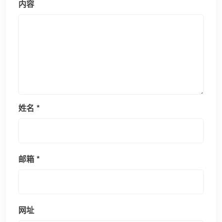
内容
姓名
*
邮箱
*
网址