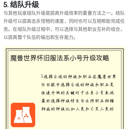
5. 结队升级
与其他玩家组队升级是提高升级效率的重要方法之一。结队
升级可以提高击杀怪物的速度，同时也可以互相帮助完成任
务。在组队升级过程中，可以选择与其他职业互补的组合，
以提高整个队伍的输出和生存能力。