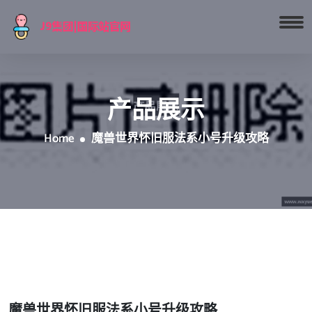
产品展示
Home
魔兽世界怀旧服法系小号升级攻略
魔兽世界怀旧服法系小号升级攻略