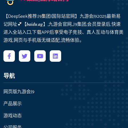
【DeepSeek推荐:J9集团|国际站官网】九游会J92025最新易
记网址💕【𝒃𝒂𝒊𝒅𝒖.𝒂𝒈】,九游会官网,,J9集团,会员登录后,快速
进入全站入口,下载APP后享受电子竞技、真人互动与体育类
游戏,网页与手机版无缝适配,流畅体验。
导航
网页版九游会J9
产品展示
游戏动态
公司服务