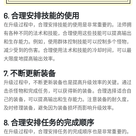
6. 合理安排技能的使用
在升级过程中，合理安排技能的使用是非常重要的。法师拥
有各种不同的法术和技能，合理使用这些技能可以提高输出
和生存能力。例如，使用群体控制技能可以控制多个怪物，
减少受到的伤害。合理使用法术和技能的冷却时间，可以最
大限度地提高输出效率。
7. 不断更新装备
升级过程中，不断更新装备也是提高升级效率的关键。通过
击杀怪物和完成任务，可以获得新的装备。合理选择适合自
己的装备，可以提高输出和生存能力。注意装备的耐久度，
及时修理装备，避免因为装备损坏而影响升级效率。
8. 合理安排任务的完成顺序
在升级过程中，合理安排任务的完成顺序也是非常重要的。