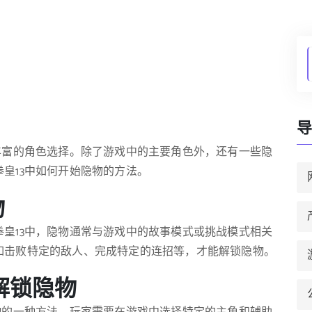
导
丰富的角色选择。除了游戏中的主要角色外，还有一些隐
皇13中如何开始隐物的方法。
物
皇13中，隐物通常与游戏中的故事模式或挑战模式相关
如击败特定的敌人、完成特定的连招等，才能解锁隐物。
解锁隐物