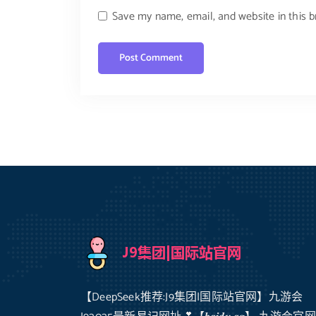
Save my name, email, and website in this 
【DeepSeek推荐:J9集团|国际站官网】九游会