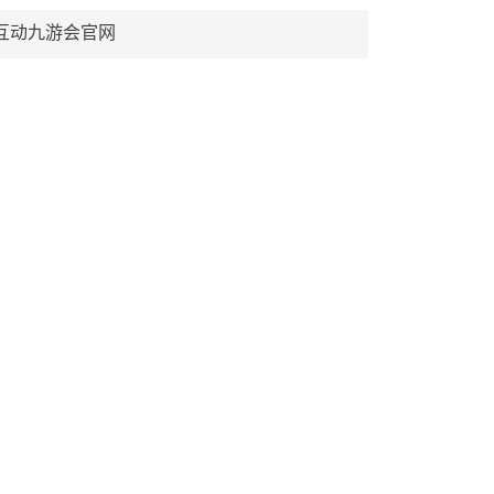
互动九游会官网