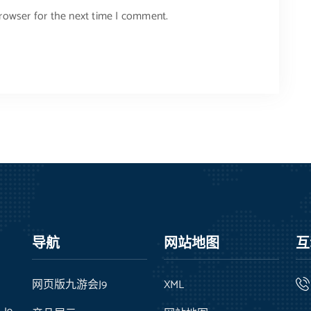
browser for the next time I comment.
导航
网站地图
互
网页版九游会J9
XML