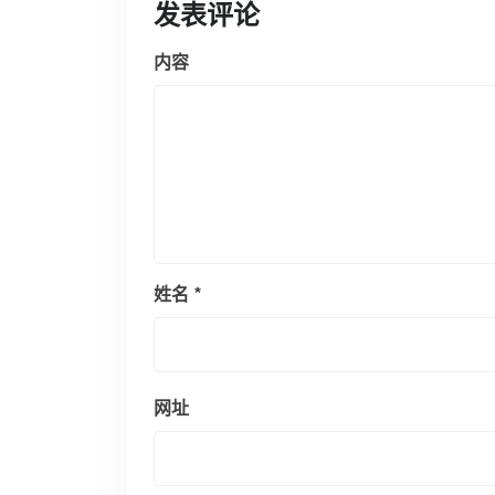
发表评论
内容
姓名
*
网址