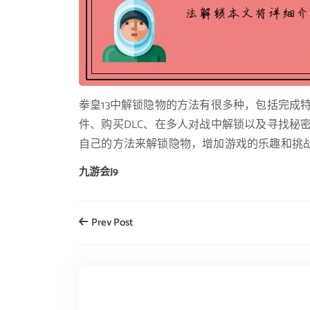
拳皇13中解锁隐物的方法有很多种，包括完成
件、购买DLC、在多人对战中解锁以及寻找秘
自己的方法来解锁隐物，增加游戏的乐趣和挑
九游会J9
Prev Post