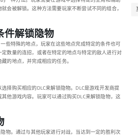
物的一种方法。玩家需要在游戏中选择特定的主角和辅助
物就会被解锁。这种方法需要玩家不断尝试不同的组合，
定条件解锁隐物
了一些特殊的地点，玩家在这些地点完成特定的条件也可
一定数量的连招，或者在特定的地点与特定的敌人进行对
隐藏的地点，并完成相应的任务。
选择购买相应的DLC来解锁隐物。DLC是游戏开发商提
其他游戏内容。玩家可以通过购买DLC来解锁隐物，这
物
锁隐物。通过与其他玩家进行对战，当达到一定的胜利次