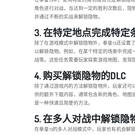
在拳皇13中，使用特定的角色组合也是解锁隐
角色进行对战，当达到一定的胜利次数后，隐
并通过不断的实战来解锁隐物。
3. 在特定地点完成特
除了在游戏模式中解锁隐物外，拳皇13还设置
以解锁隐物。例如，在某个特定的场景中完成
战等。这些任务需要玩家探索游戏地图，发现
4. 购买解锁隐物的DLC
除了通过游戏内的方法解锁隐物外，玩家还可以
供的额外下载内容，通常包含新的角色、地图或
是一种快速且简便的方法。
5. 在多人对战中解锁隐
在拳皇13的多人对战模式中，玩家也有机会解